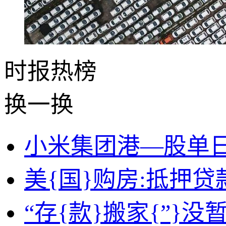
时报
热榜
换一换
小米集团港—股单日
美{国}购房:抵押贷
“存{款}搬家{”}