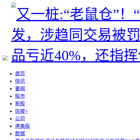
首页
快讯
要闻
股市
新股
信披+
公司
港美股
数据