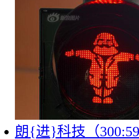
朗{进}科技（300