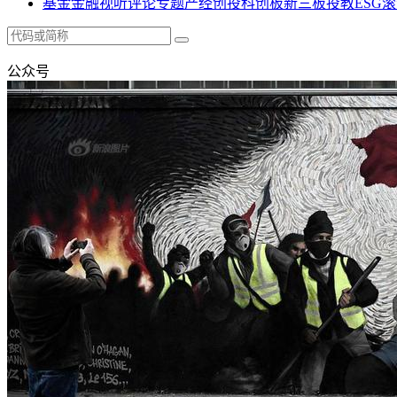
基金
金融
视听
评论
专题
产经
创投
科创板
新三板
投教
ESG
滚
公众号