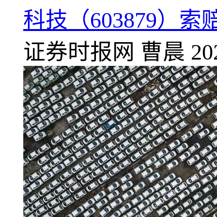
科技（603879）
证券时报网
曹晨
20